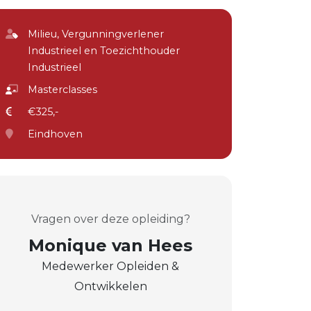
Milieu, Vergunningverlener
Industrieel en Toezichthouder
Industrieel
Masterclasses
€325,-
Eindhoven
Vragen over deze opleiding?
Monique van Hees
Medewerker Opleiden &
Ontwikkelen