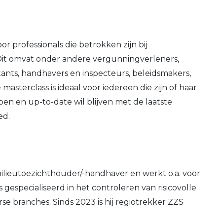
r professionals die betrokken zijn bij
Dit omvat onder andere vergunningverleners,
tants, handhavers en inspecteurs, beleidsmakers,
masterclass is ideaal voor iedereen die zijn of haar
pen en up-to-date wil blijven met de laatste
ed.
milieutoezichthouder/-handhaver en werkt o.a. voor
 gespecialiseerd in het controleren van risicovolle
se branches. Sinds 2023 is hij regiotrekker ZZS