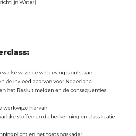
richtlijn Water)
rclass:
s
 welke wijze de wetgeving is ontstaan
en de invloed daarvan voor Nederland
nen het Besluit melden en de consequenties
e werkwijze hiervan
rlijke stoffen en de herkenning en classificatie
nningplicht en het toetsingskader