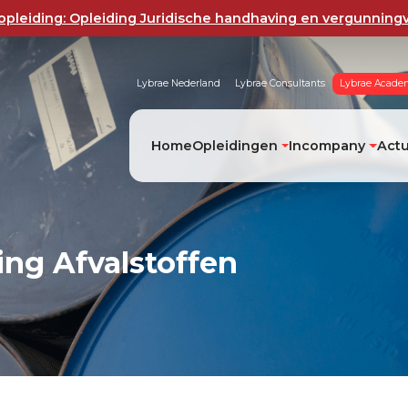
pleiding: Opleiding Juridische handhaving en vergunning
Lybrae Nederland
Lybrae Consultants
Lybrae Acade
Home
Opleidingen
Incompany
Act
ing Afvalstoffen