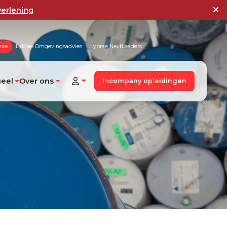
verlening
mie
Lybrae Omgevingsadvies
Lybrae NextLeaders
ueel
Over ons
Incompany opleidingen