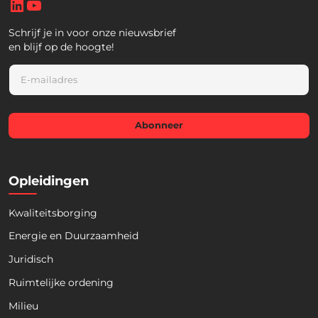
Schrijf je in voor onze nieuwsbrief
en blijf op de hoogte!
E
m
a
i
l
Abonneer
*
Opleidingen
Kwaliteitsborging
Energie en Duurzaamheid
Juridisch
Ruimtelijke ordening
Milieu