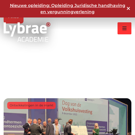
Nieuwe opleiding: Opleiding Juridische handhaving
en vergunningverlening
Alles
Algemeen
Bouw
Milieu en duurzaamheid
Nieuws
Ontwikkelingen in de markt
Ruimtelijke ontwikkeling
Werken bij
Wet kwaliteitsborging en Omgevingswet
Ontwikkelingen in de markt