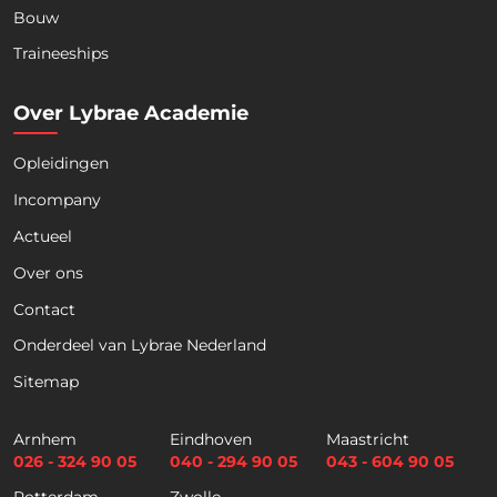
Bouw
Download nu de opleidingsgids!
Traineeships
Ontdek ons actuele aanbod voor de komende
Over Lybrae Academie
maanden
Opleidingen
Naam
*
Incompany
Actueel
Voornaam
Achternaam
Over ons
Contact
Telefoon
Onderdeel van Lybrae Nederland
Sitemap
E
m
Arnhem
Eindhoven
Maastricht
a
026 - 324 90 05
040 - 294 90 05
043 - 604 90 05
i
Selectievakjes
*