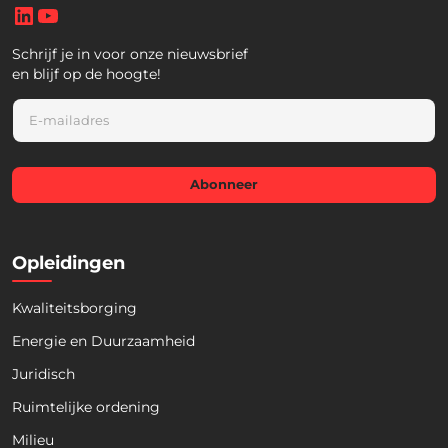
LinkedIn
YouTube
Schrijf je in voor onze nieuwsbrief
en blijf op de hoogte!
E
m
a
i
l
Abonneer
*
Opleidingen
Kwaliteitsborging
Energie en Duurzaamheid
Juridisch
Ruimtelijke ordening
Milieu