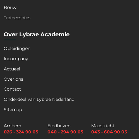
Bouw
Download nu de opleidingsgids!
Traineeships
Over Lybrae Academie
Opleidingen
Naam
*
Incompany
Actueel
Voornaam
Achternaam
Over ons
Contact
Telefoon
Onderdeel van Lybrae Nederland
Sitemap
E
m
Arnhem
Eindhoven
Maastricht
a
026 - 324 90 05
040 - 294 90 05
043 - 604 90 05
i