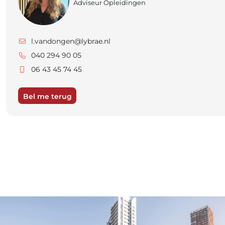
Adviseur Opleidingen
l.vandongen@lybrae.nl
040 294 90 05
06 43 45 74 45
Bel me terug