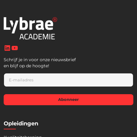
LinkedIn
YouTube
Schrijf je in voor onze nieuwsbrief
en blijf op de hoogte!
E
m
a
i
l
Abonneer
*
Opleidingen