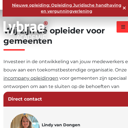
Nieuwe opleiding: Opleiding Juridische handhaving
en vergunningverlening
Wij
zijn
dé
opleider
voor
gemeenten
Investeer in de ontwikkeling van jouw medewerkers 
bouw aan een toekomstbestendige organisatie. Onze
incompany opleidingen
voor gemeenten zijn speciaal
ontworpen om aan te sluiten op de behoeften van
gemeenten. Ze bieden praktische handvatten, actuel
Direct contact
kennis en directe toepasbaarheid in het dagelijks werk
Bekijk al onze opleidingen voor gemeenten
Lindy van Dongen