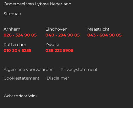
Onderdeel van Lybrae Nederland
Sitemap
Arnhem
Eindhoven
Maastricht
Download nu de opleidingsgids!
026 - 324 90 05
040 - 294 90 05
043 - 604 90 05
Rotterdam
Zwolle
010 304 5255
038 222 5905
Algemene voorwaarden
Privacystatement
Naam
*
Cookiestatement
Disclaimer
Voornaam
Achternaam
Website door
Wink
Telefoon