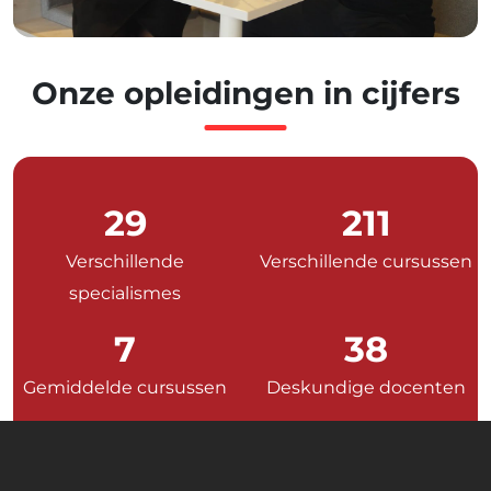
Onze
opleidingen
in
cijfers
32
232
Verschillende
Verschillende cursussen
specialismes
8
42
Gemiddelde cursussen
Deskundige docenten