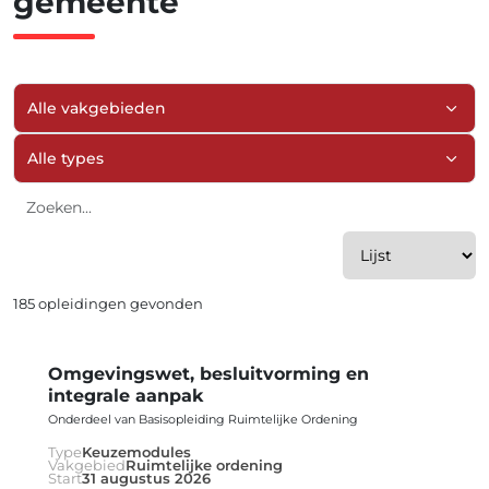
gemeente
Filter op vakgebied
Filter op type
Zoeken
Wijzig weergave
185 opleidingen gevonden
Omgevingswet, besluitvorming en
integrale aanpak
Onderdeel van Basisopleiding Ruimtelijke Ordening
Type
Keuzemodules
Vakgebied
Ruimtelijke ordening
Start
31 augustus 2026