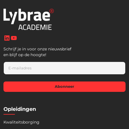
LinkedIn
YouTube
Schrijf je in voor onze nieuwsbrief
en blijf op de hoogte!
E
m
a
i
l
Abonneer
*
Opleidingen
Kwaliteitsborging