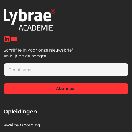
LinkedIn
YouTube
Schrijf je in voor onze nieuwsbrief
en blijf op de hoogte!
E
m
a
i
l
Abonneer
*
Opleidingen
Kwaliteitsborging