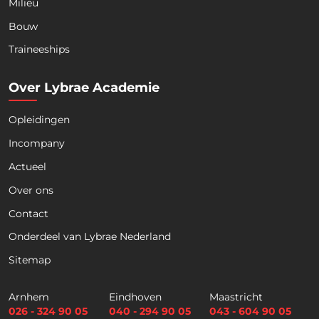
Milieu
Bouw
Download nu de opleidingsgids!
Traineeships
Over Lybrae Academie
Opleidingen
Naam
*
Incompany
Actueel
Voornaam
Achternaam
Over ons
Contact
Telefoon
Onderdeel van Lybrae Nederland
Sitemap
E
m
Arnhem
Eindhoven
Maastricht
a
026 - 324 90 05
040 - 294 90 05
043 - 604 90 05