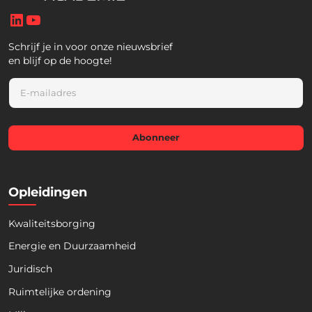
LinkedIn
YouTube
Schrijf je in voor onze nieuwsbrief
en blijf op de hoogte!
E
m
a
i
l
Abonneer
*
Opleidingen
Kwaliteitsborging
Energie en Duurzaamheid
Juridisch
Ruimtelijke ordening