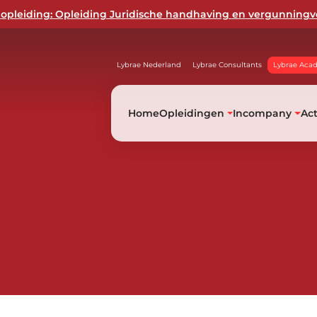
opleiding: Opleiding Juridische handhaving en vergunningv
Lybrae Nederland
Lybrae Consultants
Lybrae Aca
Home
Opleidingen
Incompany
Ac