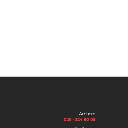
Download nu de opleidingsgids!
Naam
*
Voornaam
Achternaam
Arnhem
026 - 324 90 05
Telefoon