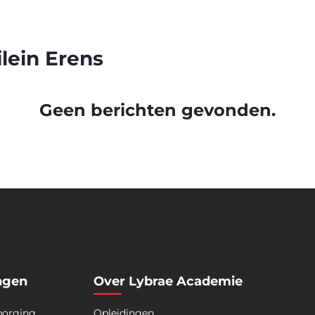
ilein Erens
Geen berichten gevonden.
ngen
Over Lybrae Academie
borging
Opleidingen