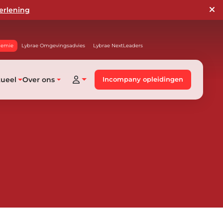
erlening
demie
Lybrae Omgevingsadvies
Lybrae NextLeaders
tueel
Over ons
Incompany opleidingen