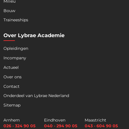
Milieu
Bouw
Download nu de opleidingsgids!
Traineeships
Over Lybrae Academie
Opleidingen
Naam
*
Incompany
Actueel
Voornaam
Achternaam
Over ons
Contact
Telefoon
Onderdeel van Lybrae Nederland
Sitemap
E
m
Arnhem
Eindhoven
Maastricht
a
026 - 324 90 05
040 - 294 90 05
043 - 604 90 05