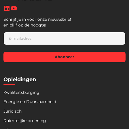
LinkedIn
YouTube
Schrijf je in voor onze nieuwsbrief
en blijf op de hoogte!
E
m
a
i
l
Abonneer
*
Opleidingen
Kwaliteitsborging
Energie en Duurzaamheid
Juridisch
Ruimtelijke ordening