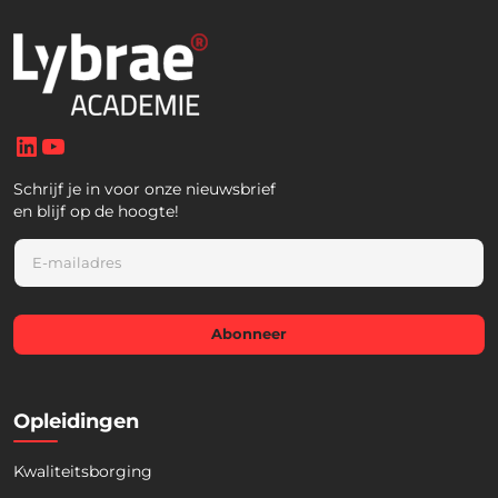
LinkedIn
YouTube
Schrijf je in voor onze nieuwsbrief
en blijf op de hoogte!
E
m
a
i
l
Abonneer
*
Opleidingen
Kwaliteitsborging