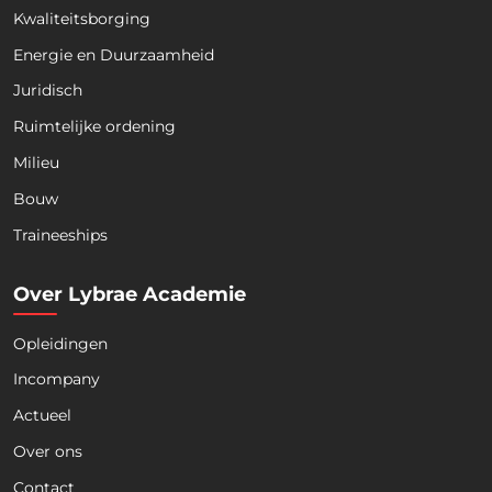
Kwaliteitsborging
Energie en Duurzaamheid
Juridisch
Ruimtelijke ordening
Milieu
Bouw
Download nu de opleidingsgids!
Traineeships
Over Lybrae Academie
Opleidingen
Naam
*
Incompany
Actueel
Voornaam
Achternaam
Over ons
Contact
Telefoon