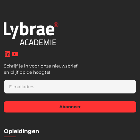
LinkedIn
YouTube
Schrijf je in voor onze nieuwsbrief
en blijf op de hoogte!
E
m
a
i
l
Abonneer
*
Opleidingen