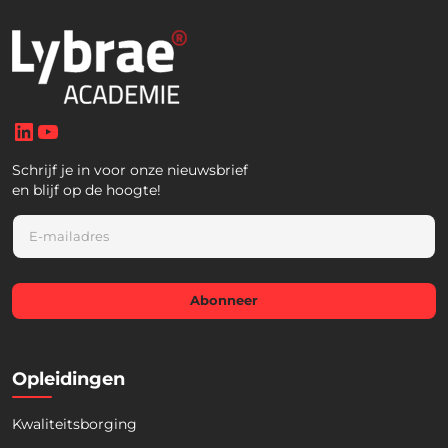
LinkedIn
YouTube
Schrijf je in voor onze nieuwsbrief
en blijf op de hoogte!
E
m
a
i
l
Abonneer
*
Opleidingen
Kwaliteitsborging