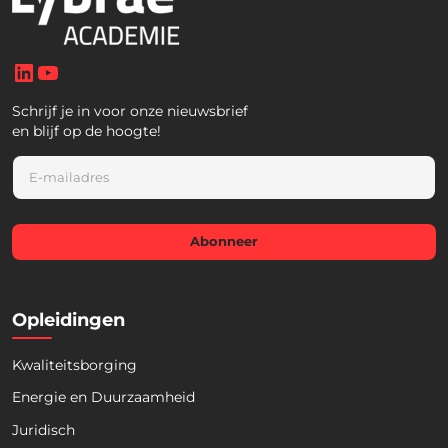
LinkedIn
YouTube
Schrijf je in voor onze nieuwsbrief
en blijf op de hoogte!
E
m
a
i
l
Abonneer
*
Opleidingen
Kwaliteitsborging
Energie en Duurzaamheid
Juridisch