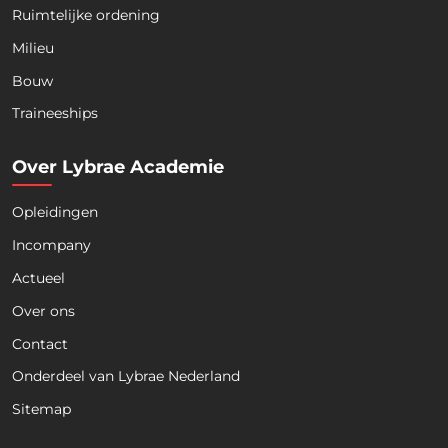
Ruimtelijke ordening
Milieu
Bouw
Download nu de opleidingsgids!
Traineeships
Over Lybrae Academie
Opleidingen
Naam
*
Incompany
Actueel
Voornaam
Achternaam
Over ons
Contact
Telefoon
Onderdeel van Lybrae Nederland
Sitemap
E