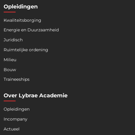
Opleidingen
Kwaliteitsborging
Energie en Duurzaamheid
Juridisch
Ruimtelijke ordening
Milieu
Bouw
Download nu de opleidingsgids!
Traineeships
Over Lybrae Academie
Opleidingen
Naam
*
Incompany
Actueel
Voornaam
Achternaam