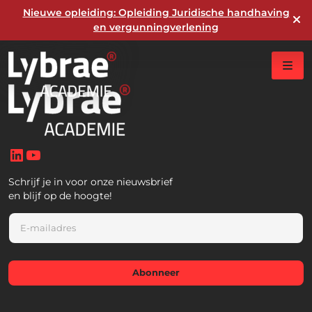
Nieuwe opleiding: Opleiding Juridische handhaving
en vergunningverlening
LinkedIn
YouTube
Schrijf je in voor onze nieuwsbrief
en blijf op de hoogte!
E
m
a
i
l
Abonneer
*