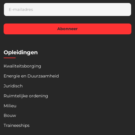
E
m
a
i
l
Abonneer
*
Opleidingen
Kwaliteitsborging
Energie en Duurzaamheid
Juridisch
Ruimtelijke ordening
Milieu
Bouw
Traineeships