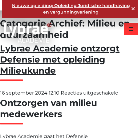
Nieuwe opleiding: Opleiding Juridische handhaving
en vergunningverlening
Categorie Archief: Milieu en
duurzaamheid
Lybrae Academie ontzorgt
Defensie met opleiding
Milieukunde
voor
16 september 2024 12:10
Reacties uitgeschakeld
Ontzorgen van milieu
Lybrae
Academ
medewerkers
ontzorg
Defensi
Lybrae Academie
gaat het Defensie
met