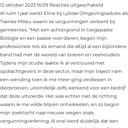
voor
12 oktober 2023 16:09
Reacties uitgeschakeld
Een
Al ruim 1 jaar werkt Eline bij Lybrae Omgevingsadvies als
jaar
Trainee Milieu waarin ze vergunningen verleent bij
van
gemeentes. “Met een achtergrond in toegepaste
groei
Biologie en een passie voor dieren, begon mijn
en
professionele reis als iemand die altijd al een bijzondere
ontwikkel
band had met de wereld van boeren en veehouders.
als
Tijdens mijn studie raakte ik al vertrouwd met
trainee
opdrachtgevers in deze sector, maar mijn traject nam
milieu
een wending toen ik me meer ging verdiepen in
dierproeven, uiteindelijk zelfs werkend voor een bedrijf
dat deze uitvoerde. Het was echter niet de richting
waarin ik me wilde blijven ontwikkelen, en zo begon
mijn zoektocht naar nieuwe wegen zoals
vergunningverlening. Al snel werd duidelijk dat een