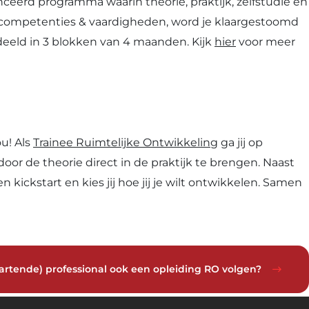
eerd programma waarin theorie, praktijk, zelfstudie en
ls, competenties & vaardigheden, word je klaargestoomd
deeld in 3 blokken van 4 maanden. Kijk
hier
voor meer
u! Als
Trainee Ruimtelijke Ontwikkeling
ga jij op
r de theorie direct in de praktijk te brengen. Naast
kickstart en kies jij hoe jij je wilt ontwikkelen. Samen
Download nu de opleidingsgids!
(startende) professional ook een opleiding RO volgen?