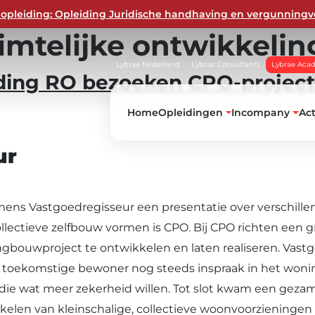
opleiding: Opleiding Juridische handhaving en vergunningv
imtelijke ontwikkelin
Lybrae Nederland
Lybrae Consultants
Lybrae Aca
ding RO bezoeken CPO-project
Home
Opleidingen
Incompany
Ac
ur
ens Vastgoedregisseur een presentatie over verschillen
llectieve zelfbouw vormen is CPO. Bij CPO richten een 
gbouwproject te ontwikkelen en laten realiseren. Vast
t de toekomstige bewoner nog steeds inspraak in het won
die wat meer zekerheid willen. Tot slot kwam een geza
len van kleinschalige, collectieve woonvoorzieningen m