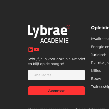
Opleidi
Kwaliteits
LinkedIn
YouTube
Energie e
Juridisch
Schrijf je in voor onze nieuwsbrief
Ruimtelijk
en blijf op de hoogte!
Milieu
E
m
Bouw
a
i
Traineeshi
l
Abonneer
*