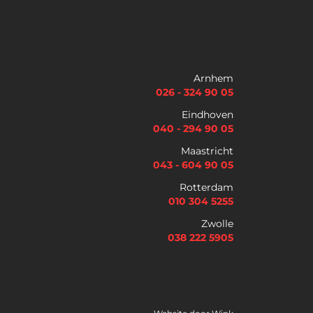
Naam
*
Voornaam
Achternaam
Arnhem
026 - 324 90 05
Telefoon
Eindhoven
040 - 294 90 05
Maastricht
E
043 - 604 90 05
m
Rotterdam
a
i
010 304 5255
Selectievakjes
*
l
Zwolle
Hierbij accepteer ik dat ik via dit e-mailadres
*
nieuwsbrieven ontvang en akkoord ga met het
038 222 5905
privacybeleid van Lybrae Academie
Vraag nu de opleidingsgids aan