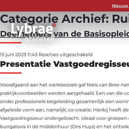
Nieuwe 
Categorie Archief: Ru
Deelnemers van de Basisoplei
voor
15 juni 2023 11:43
Reacties uitgeschakeld
Presentatie Vastgoedregisse
Deelnemers
van
de
Voorafgaand aan het werkbezoek gaf Niels van Bree nam
Basisopleiding
praktijkvoorbeelden werden aangehaald. Een van die co
RO
onder professionele begeleiding gezamenlijk een wonin
bezoeken
afgeleide vorm aan, namelijk; co-creatie. Hierbij heef
CPO-
Vastgoedregisseur ondergebracht. Ideaal voor groepen 
project
bungalows in de middenhuur (Ons Huys) en het ontwikke