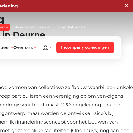
erlening
g
demie
Lybrae Omgevingsadvies
Lybrae NextLeaders
 in Deurne
tueel
Over ons
Incompany opleidingen
de vormen van collectieve zelfbouw, waarbij ook enkele
groep particulieren een vereniging op om vervolgens
goedregisseur biedt naast CPO-begeleiding ook een
ingontwerp, maar worden de ontwikkelrisico’s bij
menlijk financieringsconcept voor het bouwen van
et gezamenlijke faciliteiten (Ons Thuys) nog aan bod.