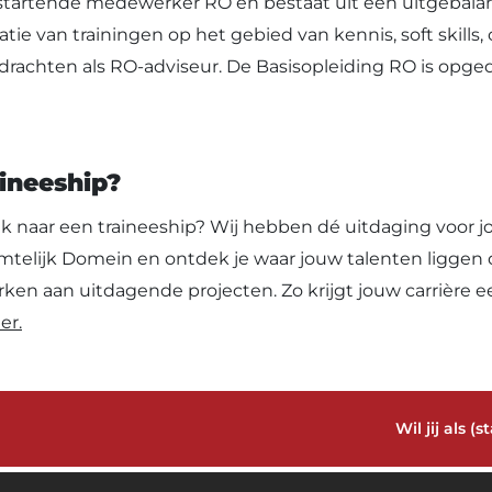
startende medewerker RO en bestaat uit een uitgebalanc
atie van trainingen op het gebied van kennis, soft skil
drachten als RO-adviseur. De Basisopleiding RO is opge
aineeship?
ek naar een traineeship? Wij hebben dé uitdaging voor jo
lijk Domein en ontdek je waar jouw talenten liggen doo
en aan uitdagende projecten. Zo krijgt jouw carrière een 
er.
Wil jij als 