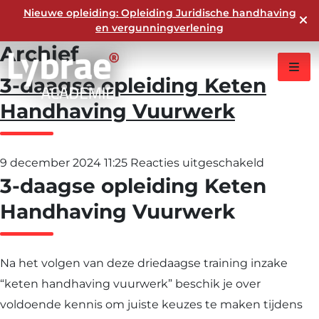
Nieuwe opleiding: Opleiding Juridische handhaving
en vergunningverlening
Archief
3-daagse opleiding Keten
Handhaving Vuurwerk
voor
9 december 2024 11:25
Reacties uitgeschakeld
3-daagse opleiding Keten
3-
daagse
Handhaving Vuurwerk
opleiding
Keten
Na het volgen van deze driedaagse training inzake
Handhav
“keten handhaving vuurwerk” beschik je over
Vuurwer
voldoende kennis om juiste keuzes te maken tijdens