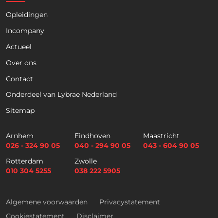
Opleidingen
Naam
*
Incompany
Actueel
Voornaam
Achternaam
Over ons
Contact
Telefoon
Onderdeel van Lybrae Nederland
Sitemap
E
m
Arnhem
Eindhoven
Maastricht
a
026 - 324 90 05
040 - 294 90 05
043 - 604 90 05
i
Selectievakjes
*
Rotterdam
Zwolle
l
Hierbij accepteer ik dat ik via dit e-
010 304 5255
038 222 5905
*
mailadres nieuwsbrieven ontvang en
akkoord ga met het privacybeleid van
Lybrae Academie
Algemene voorwaarden
Privacystatement
Cookiestatement
Disclaimer