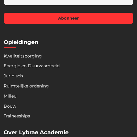
m
a
i
l
Abonneer
*
Opleidingen
Kwaliteitsborging
Energie en Duurzaamheid
Juridisch
Ruimtelijke ordening
Milieu
Bouw
Download nu de opleidingsgids!
Traineeships
Ontdek ons actuele aanbod voor de komende
Over Lybrae Academie
maanden