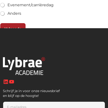
Evenement/carrièredag
Anders
Volgende
LinkedIn
YouTube
Schrijf je in voor onze nieuwsbrief
en blijf op de hoogte!
E