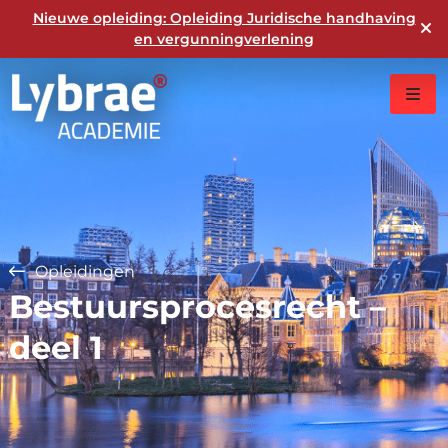
Nieuwe opleiding: Opleiding Juridische handhaving
en vergunningverlening
Opleidingen
Bestuursprocesrecht –
deel 1