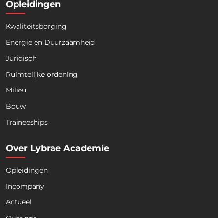
Opleidingen
Kwaliteitsborging
Energie en Duurzaamheid
Juridisch
Ruimtelijke ordening
Milieu
Bouw
Download nu de opleidingsgids!
Traineeships
Over Lybrae Academie
Opleidingen
Naam
*
Incompany
Actueel
Voornaam
Achternaam