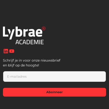
LinkedIn
YouTube
Schrijf je in voor onze nieuwsbrief
en blijf op de hoogte!
E
m
a
i
l
Abonneer
*