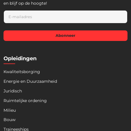
en blijf op de hoogte!
E
m
a
i
l
Abonneer
*
Opleidingen
Kwaliteitsborging
Energie en Duurzaamheid
Juridisch
Ruimtelijke ordening
Milieu
Bouw
Download nu de opleidingsgids!
Traineeships