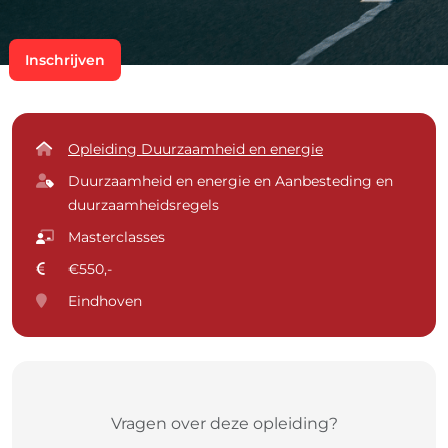
Inschrijven
Opleiding Duurzaamheid en energie
Duurzaamheid en energie en Aanbesteding en
duurzaamheidsregels
Masterclasses
€550,-
Eindhoven
Vragen over deze opleiding?