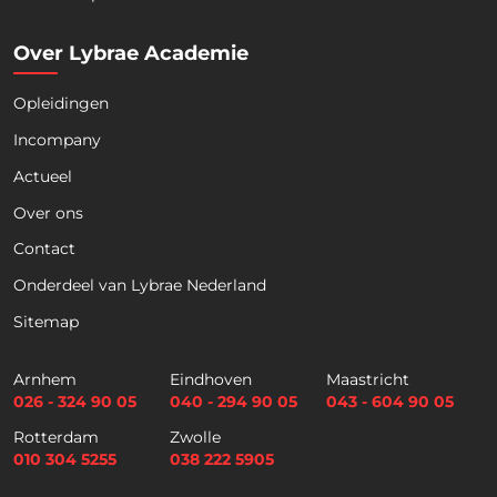
Over Lybrae Academie
Opleidingen
Naam
*
Incompany
Actueel
Voornaam
Achternaam
Over ons
Contact
Telefoon
Onderdeel van Lybrae Nederland
Sitemap
E
m
Arnhem
Eindhoven
Maastricht
a
026 - 324 90 05
040 - 294 90 05
043 - 604 90 05
i
Selectievakjes
*
Rotterdam
Zwolle
l
Hierbij accepteer ik dat ik via dit e-
010 304 5255
038 222 5905
*
mailadres nieuwsbrieven ontvang en
akkoord ga met het privacybeleid van