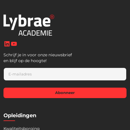
LinkedIn
YouTube
Schrijf je in voor onze nieuwsbrief
en blijf op de hoogte!
E
m
a
i
l
Abonneer
*
Opleidingen
Kwaliteitsborging