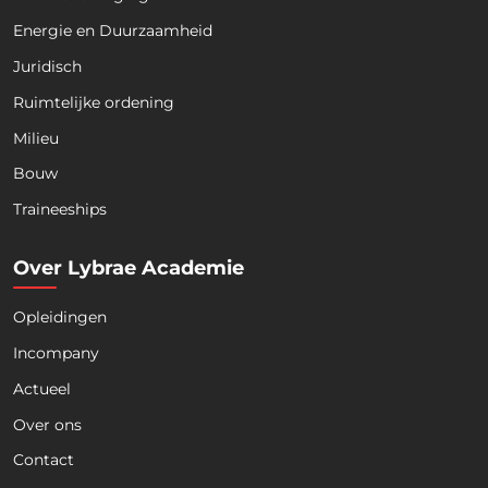
Energie en Duurzaamheid
Juridisch
Ruimtelijke ordening
Milieu
Bouw
Download nu de opleidingsgids!
Traineeships
Over Lybrae Academie
Opleidingen
Naam
*
Incompany
Actueel
Voornaam
Achternaam
Over ons
Contact
Telefoon