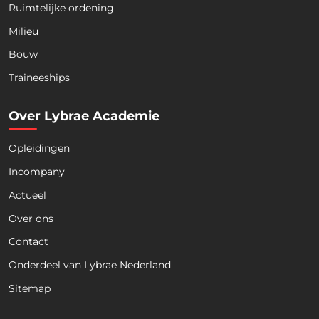
Ruimtelijke ordening
Milieu
Bouw
Download nu de opleidingsgids!
Traineeships
Over Lybrae Academie
Opleidingen
Naam
*
Incompany
Actueel
Voornaam
Achternaam
Over ons
Contact
Telefoon
Onderdeel van Lybrae Nederland
Sitemap
E