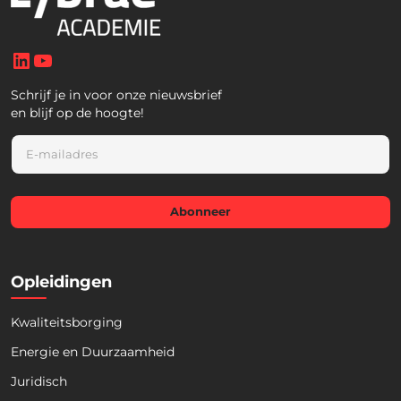
LinkedIn
YouTube
Schrijf je in voor onze nieuwsbrief
en blijf op de hoogte!
E
m
a
i
l
Abonneer
*
Opleidingen
Kwaliteitsborging
Energie en Duurzaamheid
Juridisch