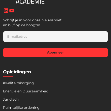
LinkedIn
YouTube
Schrijf je in voor onze nieuwsbrief
en blijf op de hoogte!
E
m
a
i
l
Abonneer
*
Opleidingen
Kwaliteitsborging
Energie en Duurzaamheid
Juridisch
Ruimtelijke ordening