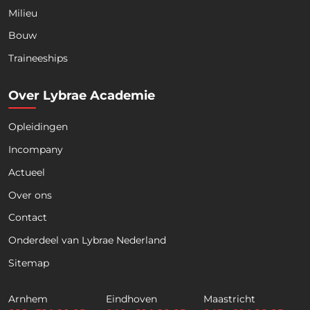
Milieu
Bouw
Download nu de opleidingsgids!
Traineeships
Over Lybrae Academie
Opleidingen
Naam
*
Incompany
Actueel
Voornaam
Achternaam
Over ons
Contact
Telefoon
Onderdeel van Lybrae Nederland
Sitemap
E
m
Arnhem
Eindhoven
Maastricht