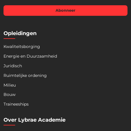
i
l
Abonneer
*
Opleidingen
Kwaliteitsborging
Energie en Duurzaamheid
Juridisch
Ruimtelijke ordening
Milieu
Bouw
Download nu de opleidingsgids!
Traineeships
Over Lybrae Academie