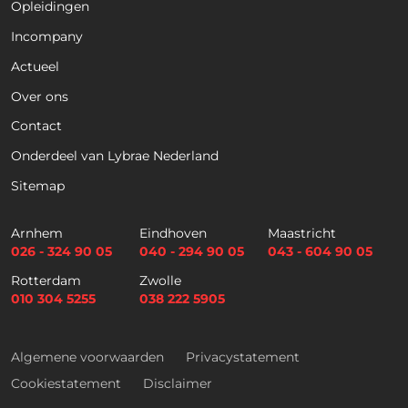
Opleidingen
Naam
*
Incompany
Actueel
Voornaam
Achternaam
Over ons
Contact
Telefoon
Onderdeel van Lybrae Nederland
Sitemap
E
m
Arnhem
Eindhoven
Maastricht
a
026 - 324 90 05
040 - 294 90 05
043 - 604 90 05
i
Selectievakjes
*
Rotterdam
Zwolle
l
Hierbij accepteer ik dat ik via dit e-
010 304 5255
038 222 5905
*
mailadres nieuwsbrieven ontvang en
akkoord ga met het privacybeleid van
Lybrae Academie
Algemene voorwaarden
Privacystatement
Cookiestatement
Disclaimer