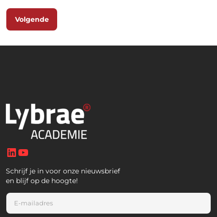
Volgende
LinkedIn
YouTube
Schrijf je in voor onze nieuwsbrief
en blijf op de hoogte!
E
m
a