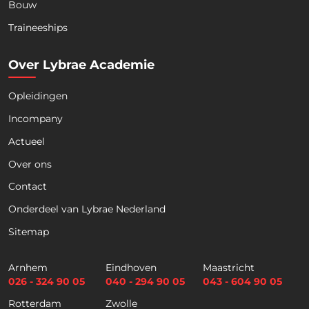
Bouw
Download nu de opleidingsgids!
Traineeships
Over Lybrae Academie
Opleidingen
Naam
*
Incompany
Actueel
Voornaam
Achternaam
Over ons
Contact
Telefoon
Onderdeel van Lybrae Nederland
Sitemap
E
m
Arnhem
Eindhoven
Maastricht
a
026 - 324 90 05
040 - 294 90 05
043 - 604 90 05
i
Selectievakjes
*
Rotterdam
Zwolle
l