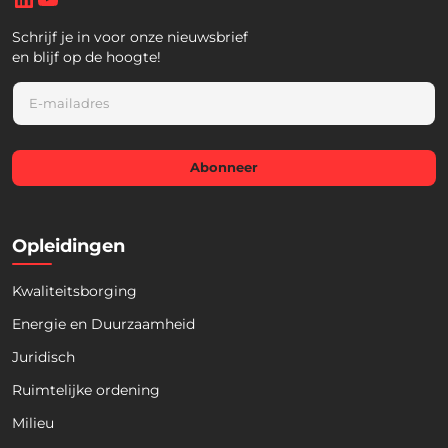
Schrijf je in voor onze nieuwsbrief
en blijf op de hoogte!
E
m
a
i
l
Abonneer
*
Opleidingen
Kwaliteitsborging
Energie en Duurzaamheid
Juridisch
Ruimtelijke ordening
Milieu