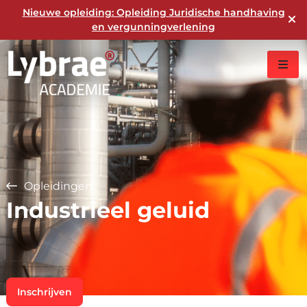
Nieuwe opleiding: Opleiding Juridische handhaving
en vergunningverlening
Opleidingen
Industrieel geluid
Inschrijven