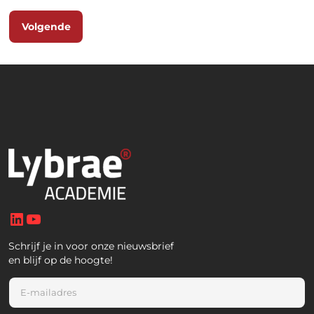
Volgende
LinkedIn
YouTube
Schrijf je in voor onze nieuwsbrief
en blijf op de hoogte!
E
m
a