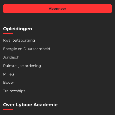
i
l
Abonneer
*
Opleidingen
Kwaliteitsborging
Energie en Duurzaamheid
Juridisch
Ruimtelijke ordening
Milieu
Bouw
Download nu de opleidingsgids!
Traineeships
Over Lybrae Academie