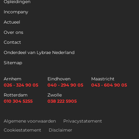
Opleidingen
Naam
*
Incompany
Actueel
Voornaam
Achternaam
Over ons
Contact
Telefoon
Onderdeel van Lybrae Nederland
Sitemap
E
m
Arnhem
Eindhoven
Maastricht
a
026 - 324 90 05
040 - 294 90 05
043 - 604 90 05
i
Selectievakjes
*
Rotterdam
Zwolle
l
Hierbij accepteer ik dat ik via dit e-
010 304 5255
038 222 5905
*
mailadres nieuwsbrieven ontvang en
akkoord ga met het privacybeleid van
Lybrae Academie
Algemene voorwaarden
Privacystatement
Cookiestatement
Disclaimer