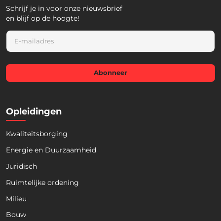
Schrijf je in voor onze nieuwsbrief
en blijf op de hoogte!
E
m
a
i
l
Abonneer
*
Opleidingen
Kwaliteitsborging
Energie en Duurzaamheid
Juridisch
Ruimtelijke ordening
Milieu
Bouw
Download nu de opleidingsgids!