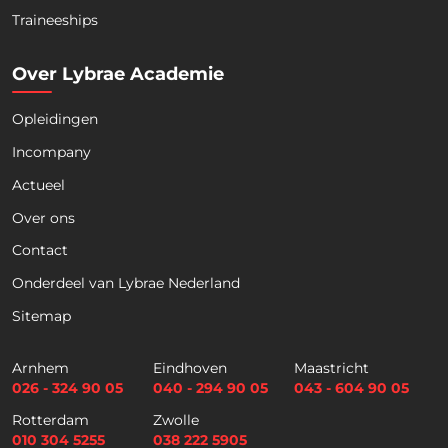
Traineeships
Over Lybrae Academie
Opleidingen
Naam
*
Incompany
Actueel
Voornaam
Achternaam
Over ons
Contact
Telefoon
Onderdeel van Lybrae Nederland
Sitemap
E
m
Arnhem
Eindhoven
Maastricht
a
026 - 324 90 05
040 - 294 90 05
043 - 604 90 05
i
Selectievakjes
*
Rotterdam
Zwolle
l
Hierbij accepteer ik dat ik via dit e-
010 304 5255
038 222 5905
*