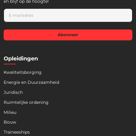
en blijf op de hoogte!
E
m
a
i
l
Abonneer
*
Opleidingen
Kwaliteitsborging
Energie en Duurzaamheid
Juridisch
Ruimtelijke ordening
Milieu
Bouw
Download nu de opleidingsgids!
Traineeships