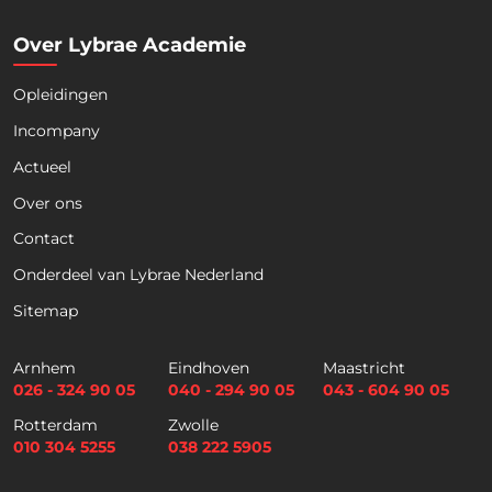
Over Lybrae Academie
Opleidingen
Naam
*
Incompany
Actueel
Voornaam
Achternaam
Over ons
Contact
Telefoon
Onderdeel van Lybrae Nederland
Sitemap
E
m
Arnhem
Eindhoven
Maastricht
a
026 - 324 90 05
040 - 294 90 05
043 - 604 90 05
i
Selectievakjes
*
Rotterdam
Zwolle
l
Hierbij accepteer ik dat ik via dit e-
010 304 5255
038 222 5905
*
mailadres nieuwsbrieven ontvang en
akkoord ga met het privacybeleid van