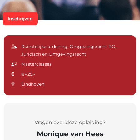
Inschrijven
Ruimtelijke ordening, Omgevingsrecht RO,
Juridisch en Omgevingsrecht
Masterclasses
€425,-
Eindhoven
Vragen over deze opleiding?
Monique van Hees