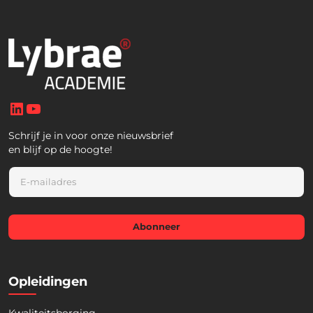
LinkedIn
YouTube
Schrijf je in voor onze nieuwsbrief
en blijf op de hoogte!
E
m
a
i
l
Abonneer
*
Opleidingen