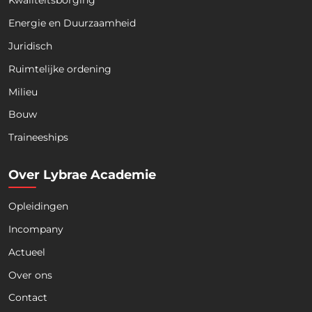
Kwaliteitsborging
Energie en Duurzaamheid
Juridisch
Ruimtelijke ordening
Milieu
Bouw
Download nu de opleidingsgids!
Traineeships
Over Lybrae Academie
Opleidingen
Naam
*
Incompany
Actueel
Voornaam
Achternaam
Over ons
Contact
Telefoon