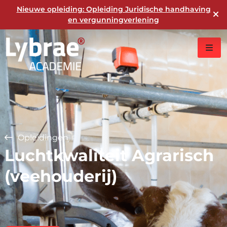
Nieuwe opleiding: Opleiding Juridische handhaving
en vergunningverlening
Opleidingen
Luchtkwaliteit Agrarisch
(veehouderij)