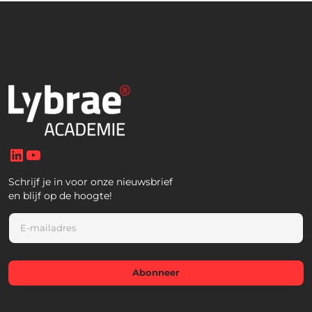
LinkedIn
YouTube
Schrijf je in voor onze nieuwsbrief
en blijf op de hoogte!
E
m
a
i
l
Abonneer
*