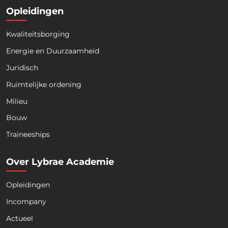
Opleidingen
Kwaliteitsborging
Energie en Duurzaamheid
Juridisch
Ruimtelijke ordening
Milieu
Bouw
Download nu de opleidingsgids!
Traineeships
Over Lybrae Academie
Opleidingen
Naam
*
Incompany
Actueel
Voornaam
Achternaam