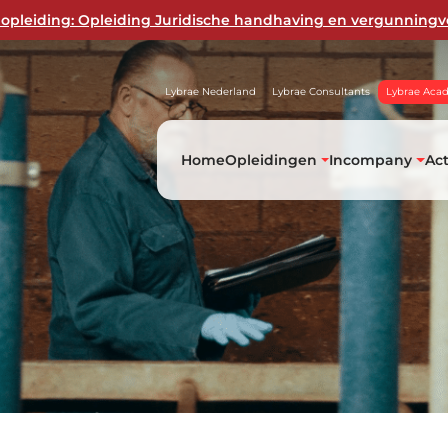
opleiding: Opleiding Juridische handhaving en vergunningv
Lybrae Nederland
Lybrae Consultants
Lybrae Aca
Home
Opleidingen
Incompany
Ac