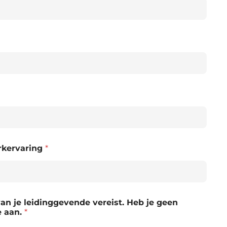
erkervaring
*
n je leidinggevende vereist. Heb je geen
e aan.
*