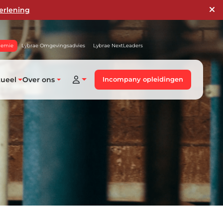
erlening
demie
Lybrae Omgevingsadvies
Lybrae NextLeaders
tueel
Over ons
Incompany opleidingen