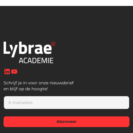
LinkedIn
YouTube
Schrijf je in voor onze nieuwsbrief
en blijf op de hoogte!
E
m
a
i
l
Abonneer
*