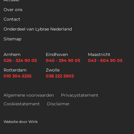
Over ons
Contact
Telefoon
Onderdeel van Lybrae Nederland
Sitemap
E
m
Arnhem
Eindhoven
Maastricht
a
026 - 324 90 05
040 - 294 90 05
043 - 604 90 05
i
Selectievakjes
*
Rotterdam
Zwolle
l
Hierbij accepteer ik dat ik via dit e-
010 304 5255
038 222 5905
*
mailadres nieuwsbrieven ontvang en
akkoord ga met het privacybeleid van
Lybrae Academie
Algemene voorwaarden
Privacystatement
Cookiestatement
Disclaimer
Vraag nu de opleidingsgids aan
Website door
Wink