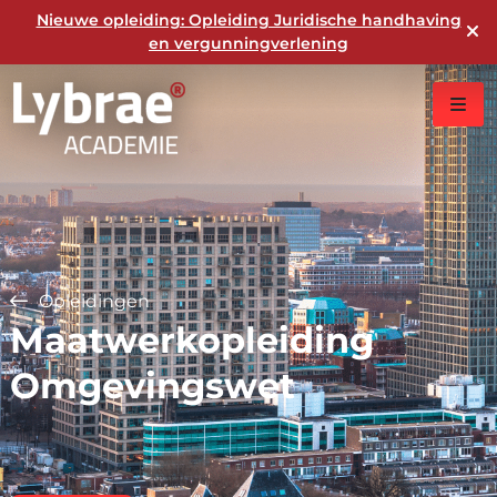
Nieuwe opleiding: Opleiding Juridische handhaving
en vergunningverlening
Opleidingen
Maatwerkopleiding
Omgevingswet