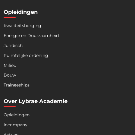
Opleidingen
Kwaliteitsborging
Energie en Duurzaamheid
Juridisch
Ruimtelijke ordening
Milieu
Bouw
Download nu de opleidingsgids!
Traineeships
Over Lybrae Academie
Opleidingen
Naam
*
Incompany
Actueel
Voornaam
Achternaam