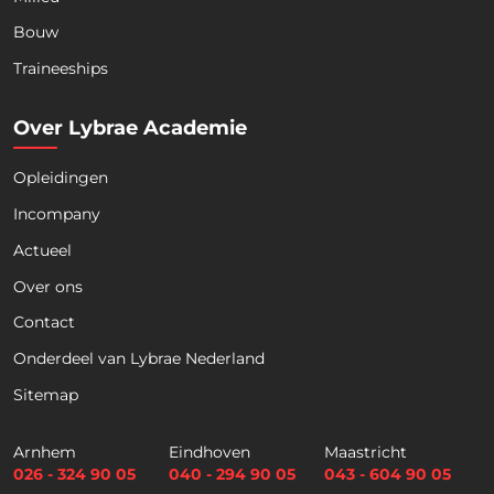
Bouw
Download nu de opleidingsgids!
Traineeships
Over Lybrae Academie
Opleidingen
Naam
*
Incompany
Actueel
Voornaam
Achternaam
Over ons
Contact
Telefoon
Onderdeel van Lybrae Nederland
Sitemap
E
m
Arnhem
Eindhoven
Maastricht
a
026 - 324 90 05
040 - 294 90 05
043 - 604 90 05
i