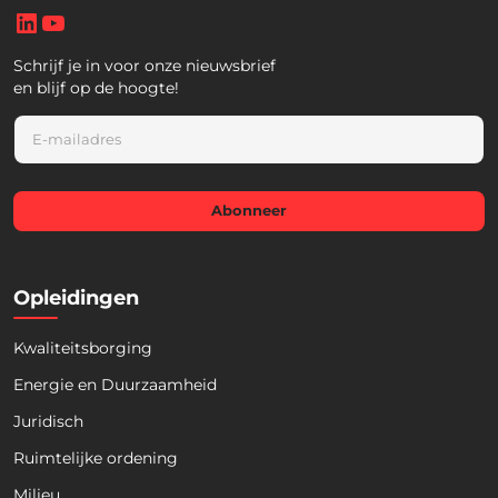
LinkedIn
YouTube
Schrijf je in voor onze nieuwsbrief
en blijf op de hoogte!
E
m
a
i
l
Abonneer
*
Opleidingen
Kwaliteitsborging
Energie en Duurzaamheid
Juridisch
Ruimtelijke ordening
Milieu