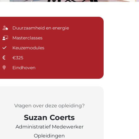
Duurzaamheid en energie
Masterclasses
Keuzemodules
€325
Eindhoven
Vragen over deze opleiding?
Suzan Coerts
Administratief Medewerker
Opleidingen