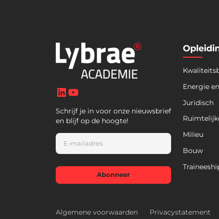
Opleidi
Kwaliteits
LinkedIn
YouTube
Energie e
Juridisch
Schrijf je in voor onze nieuwsbrief
Ruimtelijk
en blijf op de hoogte!
Milieu
E
m
Bouw
a
i
Traineeshi
l
Abonneer
*
Algemene voorwaarden
Privacystatement