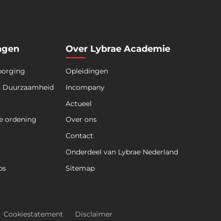
ngen
Over Lybrae Academie
borging
Opleidingen
n Duurzaamheid
Incompany
Actueel
e ordening
Over ons
Contact
Onderdeel van Lybrae Nederland
ps
Sitemap
Cookiestatement
Disclaimer