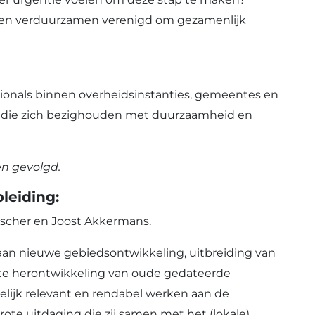
willen verduurzamen verenigd om gezamenlijk
sionals binnen overheidsinstanties, gemeentes en
or die zich bezighouden met duurzaamheid en
n gevolgd.
leiding:
sscher en Joost Akkermans.
t aan nieuwe gebiedsontwikkeling, uitbreiding van
ete herontwikkeling van oude gedateerde
elijk relevant en rendabel werken aan de
ote uitdaging die zij samen met het (lokale)