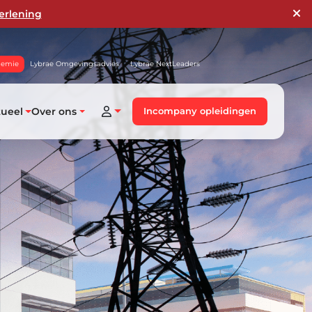
erlening
demie
Lybrae Omgevingsadvies
Lybrae NextLeaders
tueel
Over ons
Incompany opleidingen