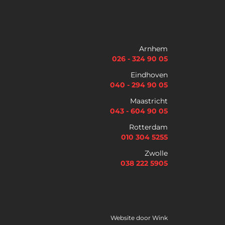
Naam
*
Voornaam
Achternaam
Arnhem
026 - 324 90 05
Telefoon
Eindhoven
040 - 294 90 05
Maastricht
E
043 - 604 90 05
m
Rotterdam
a
i
010 304 5255
Selectievakjes
*
l
Zwolle
Hierbij accepteer ik dat ik via dit e-mailadres
*
nieuwsbrieven ontvang en akkoord ga met het
038 222 5905
privacybeleid van Lybrae Academie
Vraag nu de opleidingsgids aan
Website door
Wink