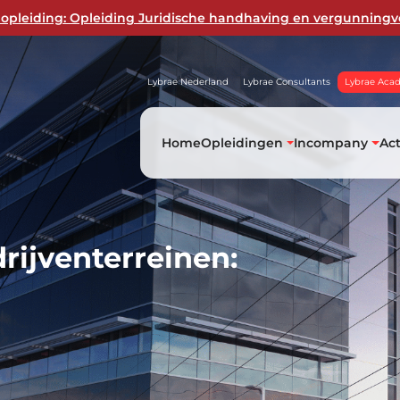
opleiding: Opleiding Juridische handhaving en vergunningv
Lybrae Nederland
Lybrae Consultants
Lybrae Aca
Home
Opleidingen
Incompany
Ac
rijventerreinen: