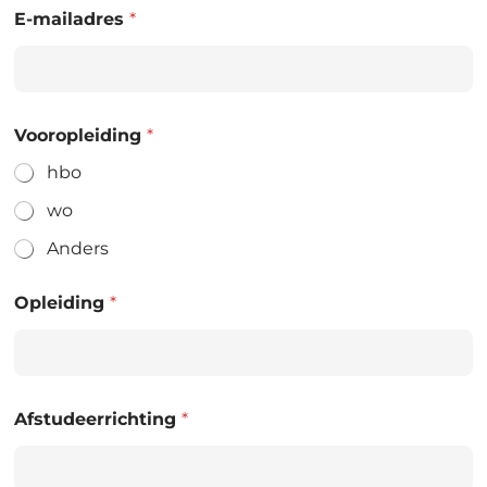
E-mailadres
*
Vooropleiding
*
hbo
wo
Anders
Opleiding
*
Afstudeerrichting
*