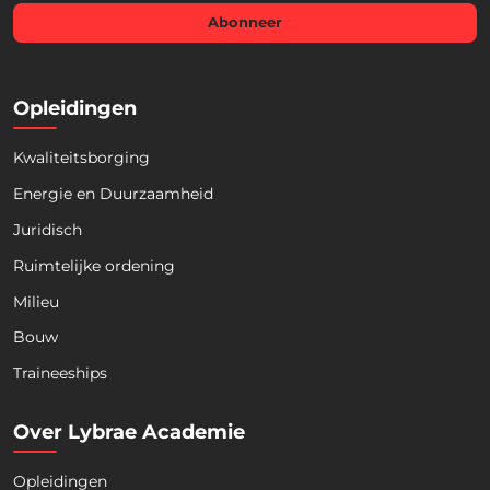
i
l
Abonneer
*
Opleidingen
Kwaliteitsborging
Energie en Duurzaamheid
Juridisch
Ruimtelijke ordening
Milieu
Bouw
Download nu de opleidingsgids!
Traineeships
Over Lybrae Academie
Opleidingen
Naam
*