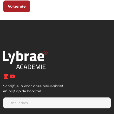
Volgende
LinkedIn
YouTube
Schrijf je in voor onze nieuwsbrief
en blijf op de hoogte!
E
m
a