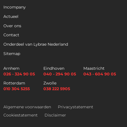
Incompany
Actueel
Voornaam
Achternaam
Over ons
Contact
Telefoon
Onderdeel van Lybrae Nederland
Sitemap
E
m
Arnhem
Eindhoven
Maastricht
a
026 - 324 90 05
040 - 294 90 05
043 - 604 90 05
i
Selectievakjes
*
Rotterdam
Zwolle
l
Hierbij accepteer ik dat ik via dit e-
010 304 5255
038 222 5905
*
mailadres nieuwsbrieven ontvang en
akkoord ga met het privacybeleid van
Lybrae Academie
Algemene voorwaarden
Privacystatement
Cookiestatement
Disclaimer
Vraag nu de opleidingsgids aan