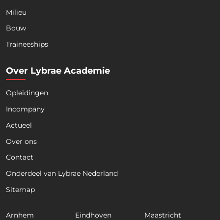
Milieu
Bouw
Download nu de opleidingsgids!
Traineeships
Over Lybrae Academie
Opleidingen
Naam
*
Incompany
Actueel
Voornaam
Achternaam
Over ons
Contact
Telefoon
Onderdeel van Lybrae Nederland
Sitemap
E
m
Arnhem
Eindhoven
Maastricht