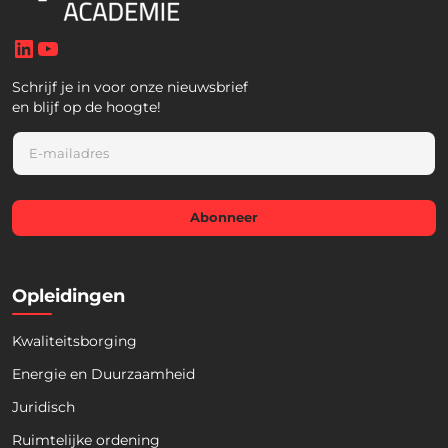
LinkedIn
YouTube
Schrijf je in voor onze nieuwsbrief
en blijf op de hoogte!
E
m
a
i
l
Abonneer
*
Opleidingen
Kwaliteitsborging
Energie en Duurzaamheid
Juridisch
Ruimtelijke ordening