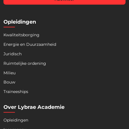
*
Opleidingen
Kwaliteitsborging
Energie en Duurzaamheid
Juridisch
Ruimtelijke ordening
Milieu
Bouw
Download nu de opleidingsgids!
Traineeships
Over Lybrae Academie
Opleidingen
Naam
*