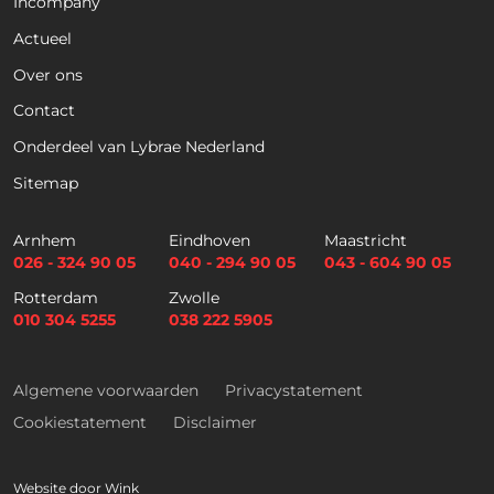
Incompany
Actueel
Voornaam
Achternaam
Over ons
Contact
Telefoon
Onderdeel van Lybrae Nederland
Sitemap
E
m
Arnhem
Eindhoven
Maastricht
a
026 - 324 90 05
040 - 294 90 05
043 - 604 90 05
i
Selectievakjes
*
Rotterdam
Zwolle
l
Hierbij accepteer ik dat ik via dit e-
010 304 5255
038 222 5905
*
mailadres nieuwsbrieven ontvang en
akkoord ga met het privacybeleid van
Lybrae Academie
Algemene voorwaarden
Privacystatement
Cookiestatement
Disclaimer
Vraag nu de opleidingsgids aan
Website door
Wink