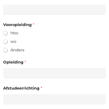
Vooropleiding
*
hbo
wo
Anders
Opleiding
*
Afstudeerrichting
*