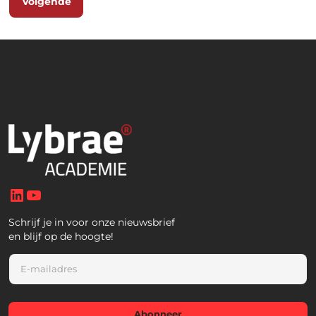
Volgende
LinkedIn
YouTube
Schrijf je in voor onze nieuwsbrief
en blijf op de hoogte!
E
m
a
i
l
Abonneer