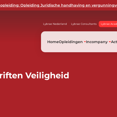
opleiding: Opleiding Juridische handhaving en vergunningv
Lybrae Nederland
Lybrae Consultants
Lybrae Aca
Home
Opleidingen
Incompany
Ac
iften Veiligheid