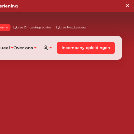
erlening
demie
Lybrae Omgevingsadvies
Lybrae NextLeaders
tueel
Over ons
Incompany opleidingen