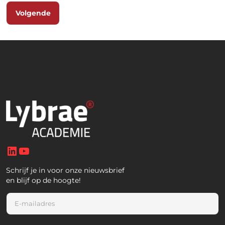
Volgende
LinkedIn
YouTube
Schrijf je in voor onze nieuwsbrief
en blijf op de hoogte!
E
m
a