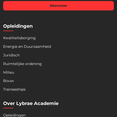
i
l
Abonneer
*
Opleidingen
Kwaliteitsborging
Energie en Duurzaamheid
Juridisch
Ruimtelijke ordening
Milieu
Bouw
Download nu de opleidingsgids!
Traineeships
Over Lybrae Academie
Opleidingen
Naam
*