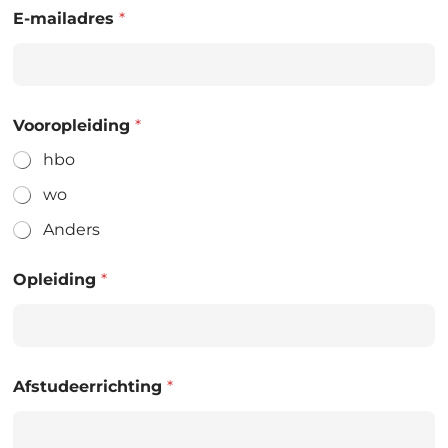
E-mailadres
*
Vooropleiding
*
hbo
wo
Anders
Opleiding
*
Afstudeerrichting
*