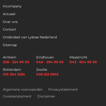
Incompany
Actueel
Voornaam
Achternaam
Over ons
Contact
Telefoon
Onderdeel van Lybrae Nederland
Sitemap
E
m
Arnhem
Eindhoven
Maastricht
a
026 - 324 90 05
040 - 294 90 05
043 - 604 90 05
i
Selectievakjes
*
Rotterdam
Zwolle
l
Hierbij accepteer ik dat ik via dit e-
010 304 5255
038 222 5905
*
mailadres nieuwsbrieven ontvang en
akkoord ga met het privacybeleid van
Lybrae Academie
Algemene voorwaarden
Privacystatement
Cookiestatement
Disclaimer
Vraag nu de opleidingsgids aan