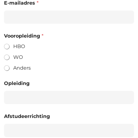
E-mailadres
*
Vooropleiding
*
HBO
WO
Anders
Opleiding
Afstudeerrichting