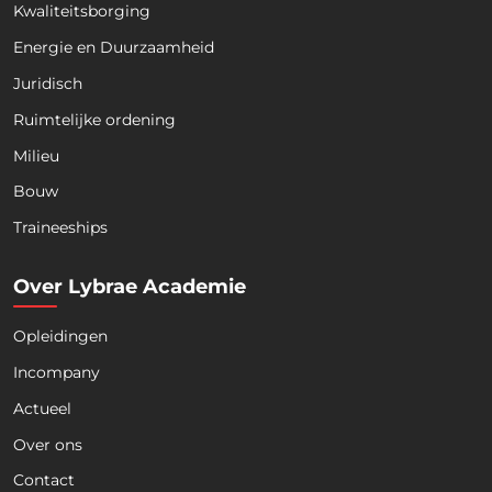
Kwaliteitsborging
Energie en Duurzaamheid
Juridisch
Ruimtelijke ordening
Milieu
Bouw
Download nu de opleidingsgids!
Traineeships
Over Lybrae Academie
Opleidingen
Naam
*
Incompany
Actueel
Voornaam
Achternaam
Over ons
Contact
Telefoon