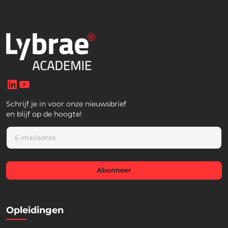
LinkedIn
YouTube
Schrijf je in voor onze nieuwsbrief
en blijf op de hoogte!
E
m
a
i
l
Abonneer
*
Opleidingen