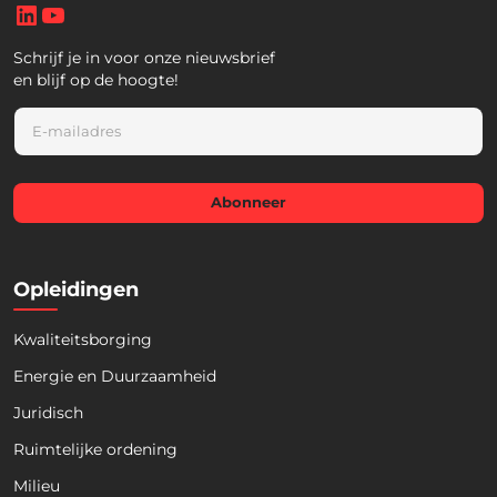
LinkedIn
YouTube
Schrijf je in voor onze nieuwsbrief
en blijf op de hoogte!
E
m
a
i
l
Abonneer
*
Opleidingen
Kwaliteitsborging
Energie en Duurzaamheid
Juridisch
Ruimtelijke ordening
Milieu