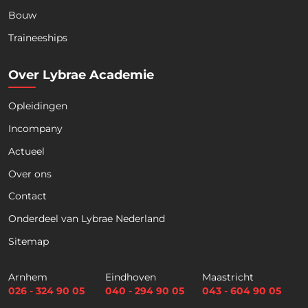
Bouw
Download nu de opleidingsgids!
Traineeships
Over Lybrae Academie
Opleidingen
Naam
*
Incompany
Actueel
Voornaam
Achternaam
Over ons
Contact
Telefoon
Onderdeel van Lybrae Nederland
Sitemap
E
m
Arnhem
Eindhoven
Maastricht
a
026 - 324 90 05
040 - 294 90 05
043 - 604 90 05
i