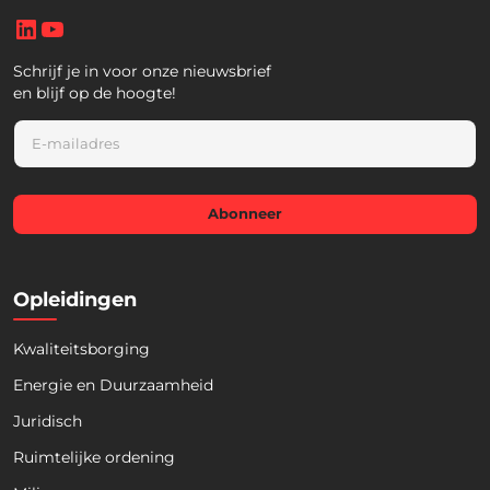
LinkedIn
YouTube
Schrijf je in voor onze nieuwsbrief
en blijf op de hoogte!
E
m
a
i
l
Abonneer
*
Opleidingen
Kwaliteitsborging
Energie en Duurzaamheid
Juridisch
Ruimtelijke ordening