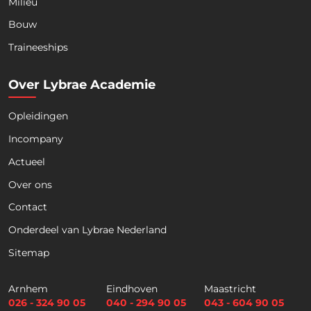
Milieu
Bouw
Download nu de opleidingsgids!
Traineeships
Over Lybrae Academie
Opleidingen
Naam
*
Incompany
Actueel
Voornaam
Achternaam
Over ons
Contact
Telefoon
Onderdeel van Lybrae Nederland
Sitemap
E
m
Arnhem
Eindhoven
Maastricht
a
026 - 324 90 05
040 - 294 90 05
043 - 604 90 05