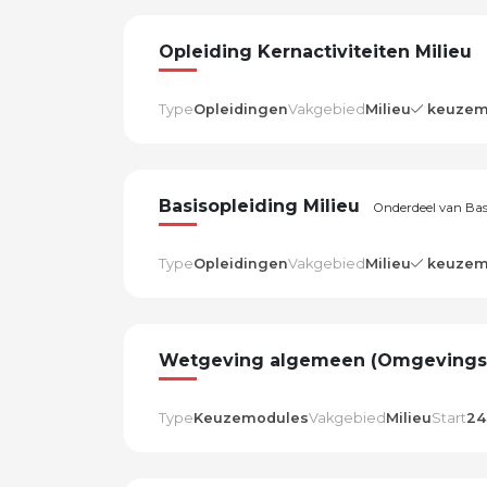
Opleiding Kernactiviteiten Milieu
Type
Opleidingen
Vakgebied
Milieu
keuzem
Basisopleiding Milieu
Onderdeel van Basi
Type
Opleidingen
Vakgebied
Milieu
keuzem
Wetgeving algemeen (Omgevingsw
Type
Keuzemodules
Vakgebied
Milieu
Start
24