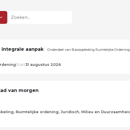
Zoeken
integrale aanpak
Onderdeel van Basisopleiding Ruimtelijke Ordening
ordening
Start
31 augustus 2026
tad van morgen
keling, Ruimtelijke ordening, Juridisch, Milieu en Duurzaamhei