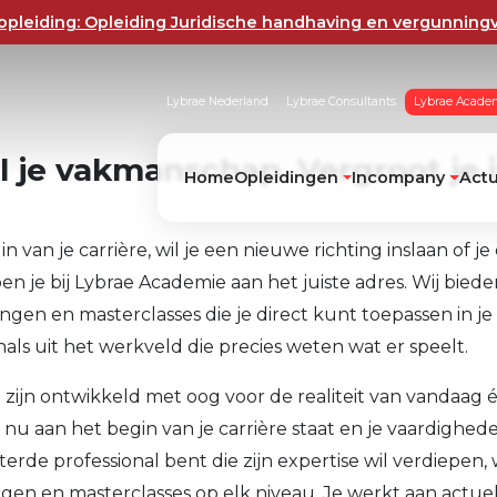
pleiding: Opleiding Juridische handhaving en vergunning
Lybrae Nederland
Lybrae Consultants
Lybrae Acade
l
je
vakmanschap.
Vergroot
je
Home
Opleidingen
Incompany
Act
in van je carrière, wil je een nieuwe richting inslaan of j
en je bij Lybrae Academie aan het juiste adres. Wij biede
ingen en masterclasses die je direct kunt toepassen in je
nals uit het werkveld die precies weten wat er speelt.
zijn ontwikkeld met oog voor de realiteit van vandaag 
 nu aan het begin van je carrière staat en je vaardighede
erde professional bent die zijn expertise wil verdiepen,
gen en masterclasses op elk niveau. Je werkt aan actuele