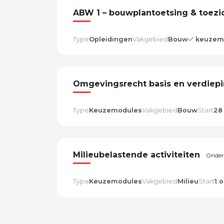
ABW 1 – bouwplantoetsing & toezi
Type
Opleidingen
Vakgebied
Bouw
keuzem
Omgevingsrecht basis en verdiep
Type
Keuzemodules
Vakgebied
Bouw
Start
28
Milieubelastende activiteiten
Onderd
Type
Keuzemodules
Vakgebied
Milieu
Start
1 