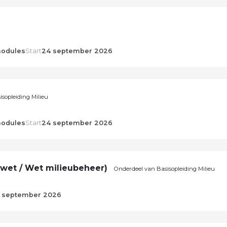
odules
Start
24 september 2026
sopleiding Milieu
odules
Start
24 september 2026
et / Wet milieubeheer)
Onderdeel van Basisopleiding Milieu
 september 2026