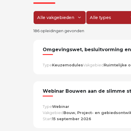
Filter op vakgebied
Filter op type
186 opleidingen gevonden
Omgevingswet, besluitvorming en 
Type
Keuzemodules
Vakgebied
Ruimtelijke 
Webinar Bouwen aan de slimme s
Type
Webinar
Vakgebied
Bouw, Project- en gebiedsontwik
Start
15 september 2026