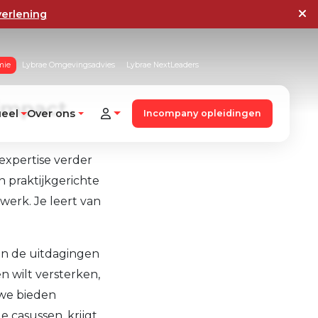
verlening
mie
Lybrae Omgevingsadvies
Lybrae NextLeaders
impact.
ueel
Over ons
Incompany opleidingen
e expertise verder
n praktijkgerichte
 werk. Je leert van
én de uitdagingen
n wilt versterken,
 we bieden
 casussen, krijgt