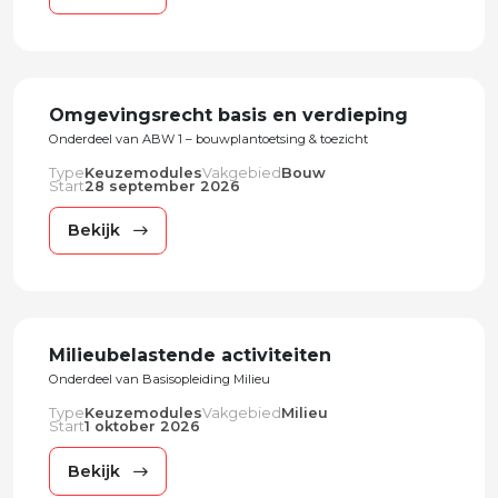
Omgevingsrecht basis en verdieping
Onderdeel van ABW 1 – bouwplantoetsing & toezicht
Type
Keuzemodules
Vakgebied
Bouw
Start
28 september 2026
Bekijk
Milieubelastende activiteiten
Onderdeel van Basisopleiding Milieu
Type
Keuzemodules
Vakgebied
Milieu
Start
1 oktober 2026
Bekijk