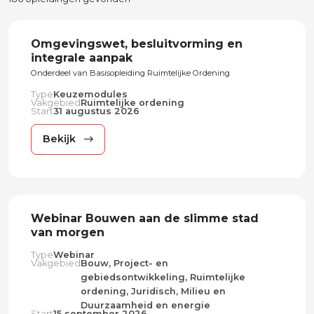
Omgevingswet, besluitvorming en
integrale aanpak
Onderdeel van Basisopleiding Ruimtelijke Ordening
Type
Keuzemodules
Vakgebied
Ruimtelijke ordening
Start
31 augustus 2026
Bekijk
Webinar Bouwen aan de slimme stad
van morgen
Type
Webinar
Vakgebied
Bouw, Project- en
gebiedsontwikkeling, Ruimtelijke
ordening, Juridisch, Milieu en
Duurzaamheid en energie
Start
15 september 2026