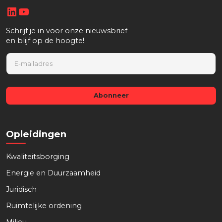
LinkedIn
YouTube
Schrijf je in voor onze nieuwsbrief
en blijf op de hoogte!
E
m
a
i
l
Abonneer
*
Opleidingen
Kwaliteitsborging
Energie en Duurzaamheid
Juridisch
Ruimtelijke ordening
Milieu