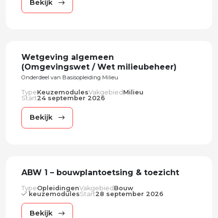
Bekijk
Wetgeving algemeen
(Omgevingswet / Wet milieubeheer)
Onderdeel van Basisopleiding Milieu
Type
Keuzemodules
Vakgebied
Milieu
Start
24 september 2026
Bekijk
ABW 1 – bouwplantoetsing & toezicht
Type
Opleidingen
Vakgebied
Bouw
keuzemodules
Start
28 september 2026
Bekijk