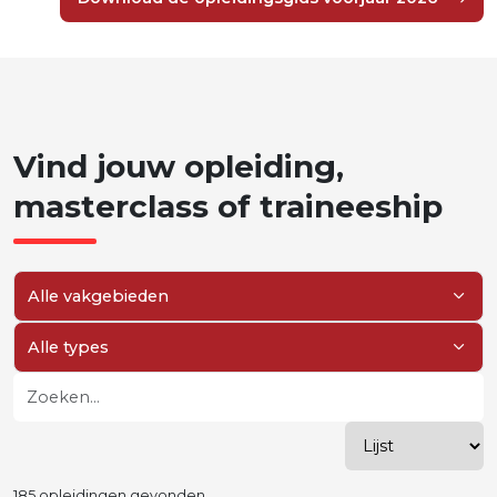
Vind
jouw
opleiding,
masterclass
of
traineeship
Filter op vakgebied
Filter op type
Zoeken
Wijzig weergave
185 opleidingen gevonden