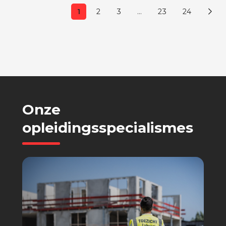
1
2
3
…
23
24
Onze
opleidingsspecialismes