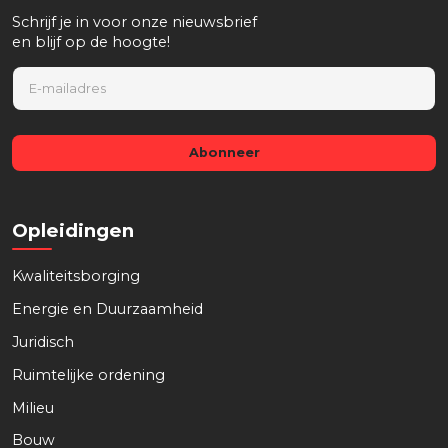
Schrijf je in voor onze nieuwsbrief
en blijf op de hoogte!
E
m
a
i
l
Abonneer
*
Opleidingen
Kwaliteitsborging
Energie en Duurzaamheid
Juridisch
Ruimtelijke ordening
Milieu
Bouw