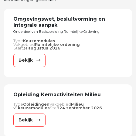
Omgevingswet, besluitvorming en
integrale aanpak
Onderdeel van Basisopleiding Ruimtelijke Ordening
Type
Keuzemodules
Vakgebied
Ruimtelijke ordening
Start
31 augustus 2026
Bekijk
Opleiding Kernactiviteiten Milieu
Type
Opleidingen
Vakgebied
Milieu
keuzemodules
Start
24 september 2026
Bekijk