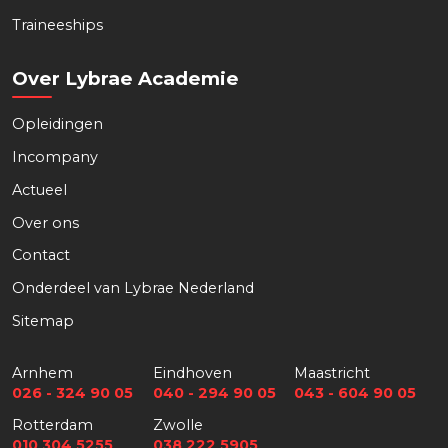
Traineeships
Over Lybrae Academie
Opleidingen
Incompany
Actueel
Over ons
Download nu de opleidingsgids!
Contact
Onderdeel van Lybrae Nederland
Sitemap
Naam
*
Arnhem
Eindhoven
Maastricht
026 - 324 90 05
040 - 294 90 05
043 - 604 90 05
Rotterdam
Zwolle
Voornaam
Achternaam
010 304 5255
038 222 5905