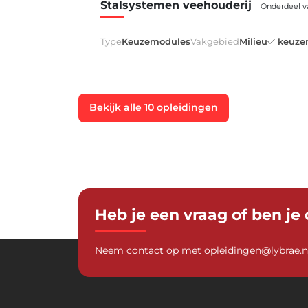
Stalsystemen veehouderij
Onderdeel v
Type
Keuzemodules
Vakgebied
Milieu
keuze
Bekijk alle 10 opleidingen
Heb je een vraag of ben je
Neem contact op met
opleidingen@lybrae.n