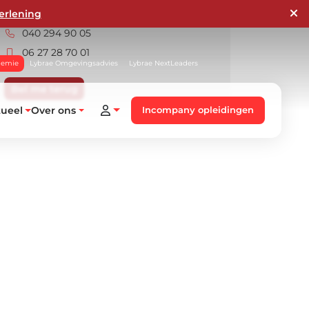
erlening
opleidingen@lybrae.nl
040 294 90 05
06 27 28 70 01
demie
Lybrae Omgevingsadvies
Lybrae NextLeaders
Bel me terug
tueel
Over ons
Incompany opleidingen