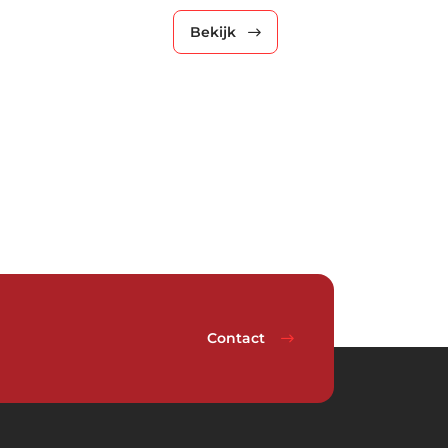
Bekijk
Download nu de opleidingsgids!
Contact
Naam
*