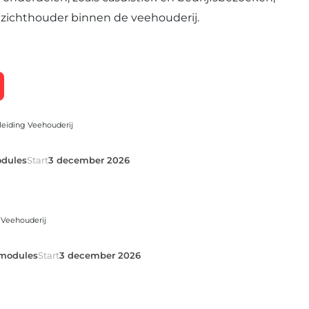
oezichthouder binnen de veehouderij.
leiding Veehouderij
dules
Start
3 december 2026
 Veehouderij
modules
Start
3 december 2026