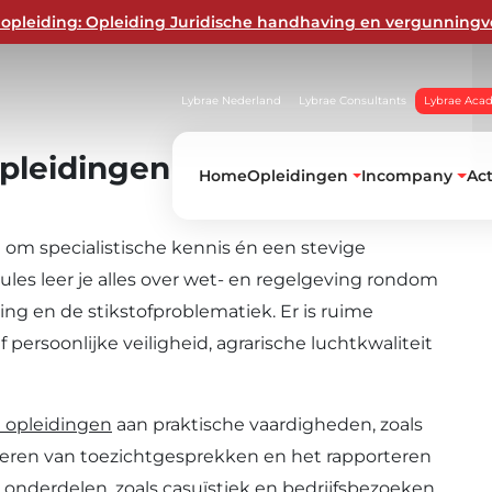
ng of module
opleiding: Opleiding Juridische handhaving en vergunningv
Lybrae Nederland
Lybrae Consultants
Lybrae Aca
pleidingen
Home
Opleidingen
Incompany
Ac
om specialistische kennis én een stevige
ules leer je alles over wet- en regelgeving rondom
ng en de stikstofproblematiek. Er is ruime
f persoonlijke veiligheid, agrarische luchtkwaliteit
 opleidingen
aan praktische vaardigheden, zoals
eren van toezichtgesprekken en het rapporteren
 onderdelen, zoals casuïstiek en bedrijfsbezoeken,