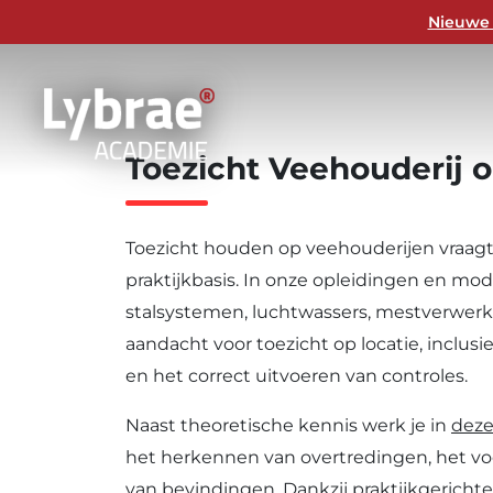
Vind jouw passende veehouderij opleidi
Nieuwe 
Toezicht
Veehouderij
o
Toezicht houden op veehouderijen vraagt 
praktijkbasis. In onze opleidingen en mod
stalsystemen, luchtwassers, mestverwerki
aandacht voor toezicht op locatie, inclusie
en het correct uitvoeren van controles.
Naast theoretische kennis werk je in
deze
het herkennen van overtredingen, het vo
van bevindingen. Dankzij praktijkgerichte