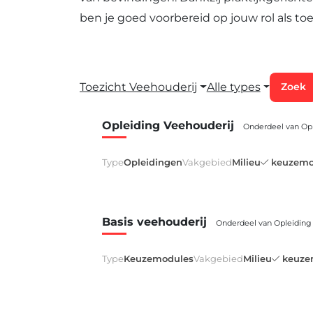
ben je goed voorbereid op jouw rol als t
Toezicht Veehouderij
Alle types
Zoek
Opleiding Veehouderij
Onderdeel van Op
Type
Opleidingen
Vakgebied
Milieu
keuzemo
Basis veehouderij
Onderdeel van Opleiding
Type
Keuzemodules
Vakgebied
Milieu
keuze