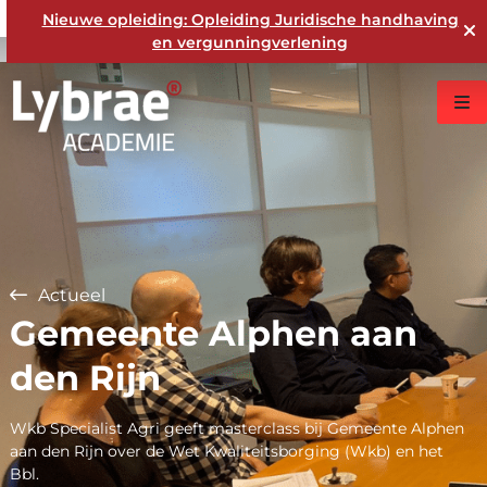
Nieuwe opleiding: Opleiding Juridische handhaving
en vergunningverlening
Actueel
Gemeente Alphen aan
den Rijn
Wkb Specialist Agri geeft masterclass bij Gemeente Alphen
aan den Rijn over de Wet Kwaliteitsborging (Wkb) en het
Bbl.