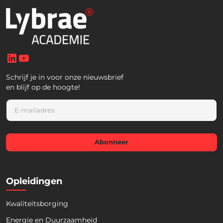
LinkedIn
YouTube
Schrijf je in voor onze nieuwsbrief
en blijf op de hoogte!
E
m
a
i
l
Abonneer
*
Opleidingen
Kwaliteitsborging
Energie en Duurzaamheid