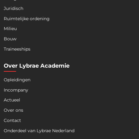
Juridisch
Ruimtelijke ordening
Milieu
Bouw
Traineeships
Over Lybrae Academie
Opleidingen
Download nu de opleidingsgids!
Incompany
Actueel
Over ons
Contact
Naam
*
Onderdeel van Lybrae Nederland