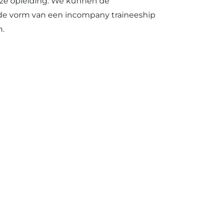
ze opleiding. We kunnen de
 de vorm van een incompany traineeship
n.