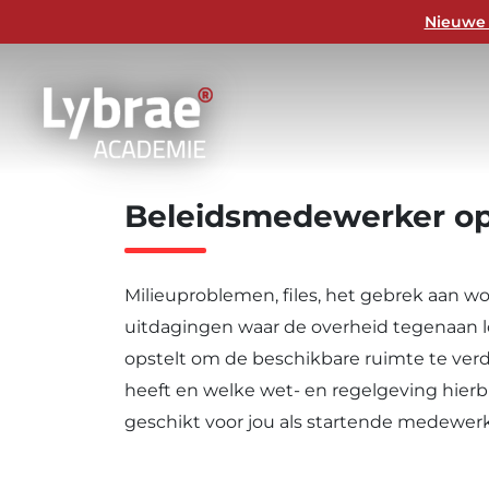
Nieuwe 
Een Uitgebalanceerd programma waarin th
intervisie elkaar afwisselen.
Beleidsmedewerker op
Milieuproblemen, files, het gebrek aan 
uitdagingen waar de overheid tegenaan lo
opstelt om de beschikbare ruimte te ver
heeft en welke wet- en regelgeving hierbi
geschikt voor jou als startende medewerk