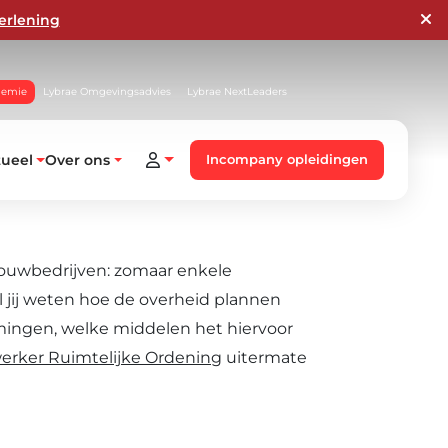
erlening
demie
Lybrae Omgevingsadvies
Lybrae NextLeaders
tueel
Over ons
Incompany opleidingen
bouwbedrijven: zomaar enkele
l jij weten hoe de overheid plannen
mingen, welke middelen het hiervoor
erker Ruimtelijke Ordening
uitermate