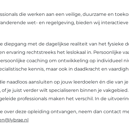
fessionals die werken aan een veilige, duurzame en to
randerende wet- en regelgeving, bieden wij interactieve 
 diepgang met de dagelijkse realiteit van het fysieke
 ervaring rechtstreeks het leslokaal in. Persoonlijke v
persoonlijke coaching om ontwikkeling op individueel ni
pecialistische kennis, maar ook in daadkracht en vaardig
die naadloos aansluiten op jouw leerdoelen én die van je o
, of je juist verder wilt specialiseren binnen je vakgeb
eide professionals maken het verschil. In de uitvoering
atie over deze opleiding ontvangen, neem dan contact 
en@lybrae.nl