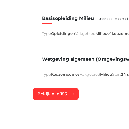
Basisopleiding Milieu
Onderdeel van Basis
Type
Opleidingen
Vakgebied
Milieu
keuzemo
Wetgeving algemeen (Omgevingswe
Type
Keuzemodules
Vakgebied
Milieu
Start
24 
Bekijk alle 185