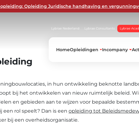
opleiding: Opleiding Juridische handhaving en vergunningv
eorie, praktijk, zelfstudie en
Lybrae Nederland
Lybrae Consultants
Lybrae Aca
Home
Opleidingen
Incompany
Ac
leiding
woningbouwlocaties, in hun ontwikkeling beknotte land
opt bij het ontwikkelen van nieuw ruimtelijk beleid. Wi
delen en gebieden aan te wijzen voor bepaalde bestem
j een rol speelt? Dan is een
opleiding tot Beleidsmedew
er bij een overheidsorganisatie.