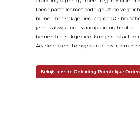
ordening bij een gemeente, provincie of
toegepaste lesmethode geldt de verplich
binnen het vakgebied, c.q. de RO-branch
je een afwijkende vooropleiding hebt of 
binnen het vakgebied, kun je contact o
Academie om te bepalen of instroom moge
Bekijk hier de Opleiding Ruimtelijke Orde