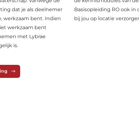
 waterschap. Vanwege de
de kennismodules van de
ting dat je als deelnemer
Basisopleiding RO ook in
e, werkzaam bent. Indien
bij jou op locatie verzorge
niet werkzaam bent
pnemen met Lybrae
lijk is.
ning