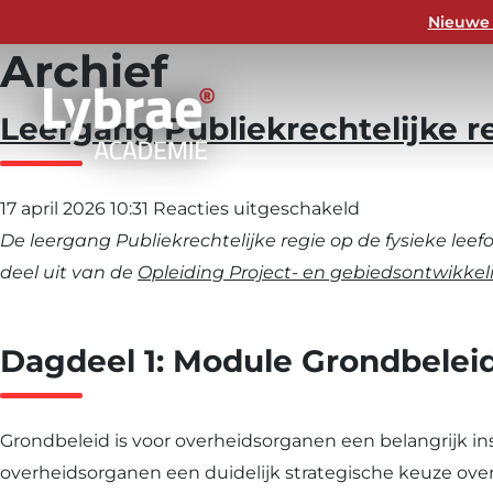
Nieuwe 
Archief
Leergang Publiekrechtelijke r
voor
17 april 2026 10:31
Reacties uitgeschakeld
Leergang
De leergang Publiekrechtelijke regie op de fysieke leef
Publiekrechteli
deel uit van de
Opleiding Project- en gebiedsontwikkel
regie
op
Dagdeel 1: Module Grondbeleid
de
fysieke
leefomgeving
Grondbeleid is voor overheidsorganen een belangrijk i
overheidsorganen een duidelijk strategische keuze over