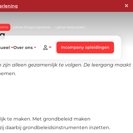
erlening
demie
Lybrae Omgevingsadvies
Lybrae NextLeaders
ng
tueel
Over ons
Incompany opleidingen
 zijn alleen gezamenlijk te volgen.
De leergang
maakt
 nemen.
elijk te maken. Met grondbeleid maken
zij daarbij grondbeleidsinstrumenten inzetten.