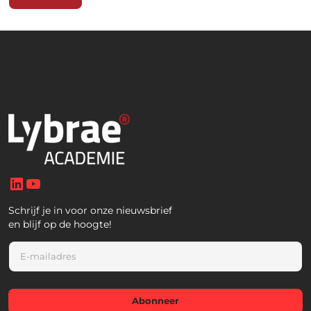
LinkedIn
YouTube
Schrijf je in voor onze nieuwsbrief
en blijf op de hoogte!
E
m
a
i
l
Abonneer