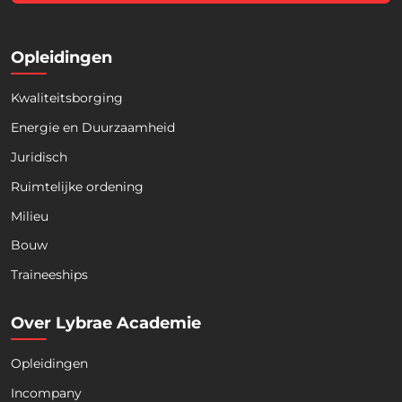
*
Opleidingen
Kwaliteitsborging
Energie en Duurzaamheid
Juridisch
Ruimtelijke ordening
Milieu
Bouw
Download nu de opleidingsgids!
Traineeships
Over Lybrae Academie
Opleidingen
Naam
*
Incompany