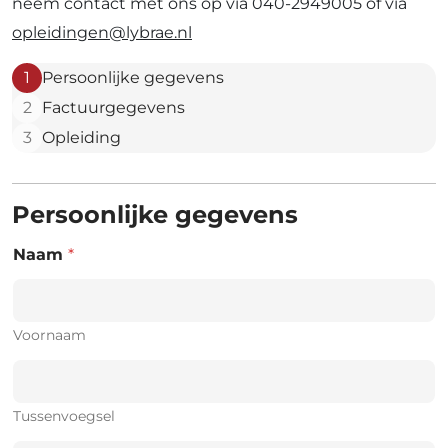
neem contact met ons op via 040-2949005 of via
opleidingen@lybrae.nl
1
Persoonlijke gegevens
2
Factuurgegevens
3
Opleiding
Persoonlijke gegevens
Naam
*
Voornaam
Tussenvoegsel