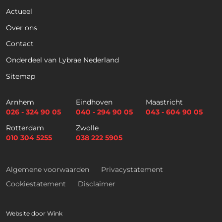
Actueel
Voornaam
Achternaam
Over ons
Contact
Telefoon
Onderdeel van Lybrae Nederland
Sitemap
E
m
Arnhem
Eindhoven
Maastricht
a
026 - 324 90 05
040 - 294 90 05
043 - 604 90 05
i
Selectievakjes
*
Rotterdam
Zwolle
l
Hierbij accepteer ik dat ik via dit e-
010 304 5255
038 222 5905
*
mailadres nieuwsbrieven ontvang en
akkoord ga met het privacybeleid van
Lybrae Academie
Algemene voorwaarden
Privacystatement
Cookiestatement
Disclaimer
Vraag nu de opleidingsgids aan
Website door
Wink