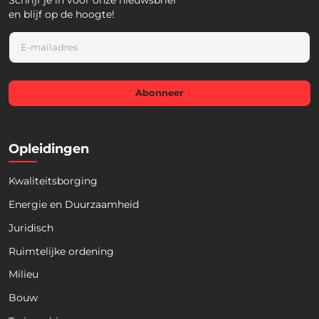
Schrijf je in voor onze nieuwsbrief
en blijf op de hoogte!
E
m
a
i
l
Abonneer
*
Opleidingen
Kwaliteitsborging
Energie en Duurzaamheid
Juridisch
Ruimtelijke ordening
Milieu
Bouw