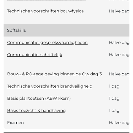
Technische voorschriften bouwfysica
Halve dag
Softskills
Communicatie: gespreksvaardigheden
Halve dag
Communicatie: schriftelijk
Halve dag
Bouw- & RO-regelgeving binnen de Ow dag 3
Halve dag
Technische voorschriften brandveiligheid
1 dag
Basis plantoetsen (ABW1-kern)
1 dag
Basis toezicht & handhaving
1 dag
Examen
Halve dag