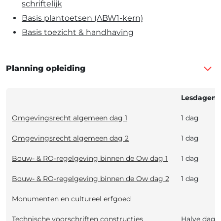
schriftelijk
Basis plantoetsen (ABW1-kern)
Basis toezicht & handhaving
Planning opleiding
Lesdagen
Omgevingsrecht algemeen dag 1
1 dag
Omgevingsrecht algemeen dag 2
1 dag
Bouw- & RO-regelgeving binnen de Ow dag 1
1 dag
Bouw- & RO-regelgeving binnen de Ow dag 2
1 dag
Monumenten en cultureel erfgoed
Technische voorschriften constructies
Halve dag