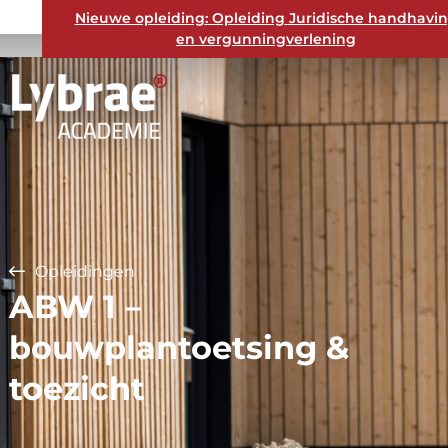
Nieuwe opleiding: Opleiding Juridische handhavi
en vergunningverlening
Opleidingen
ABW 1 –
bouwplantoetsing &
toezicht