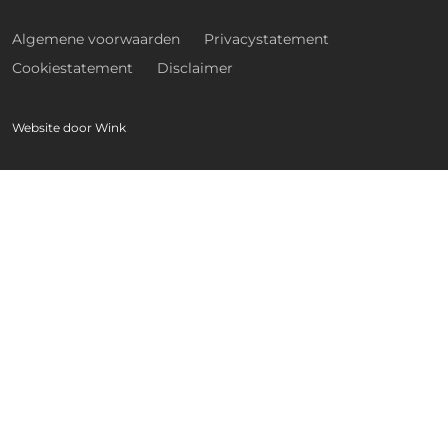
Algemene voorwaarden
Privacystatement
Cookiestatement
Disclaimer
Website door
Wink